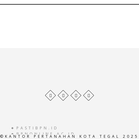
Behance
Facebook
Twitter
Pinterest
profile
profile
profile
profile
PASTIBPN.ID
BPNONLINE.AC.ID
©KANTOR PERTANAHAN KOTA TEGAL 2025