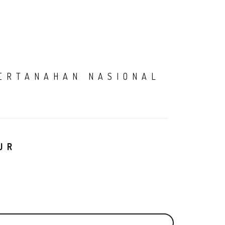
AMI
SIARAN PERS
PENGADUAN
PPID
LOGIN
ERTANAHAN NASIONAL
UR