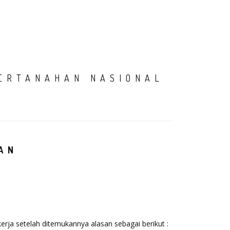
AMI
SIARAN PERS
PENGADUAN
PPID
LOGIN
ERTANAHAN NASIONAL
AN
erja setelah ditemukannya alasan sebagai berikut :