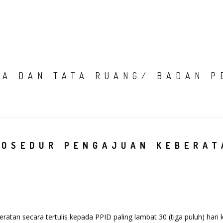
HOME
TENTANG K
IA DAN TATA RUANG/ BADAN P
ROSEDUR PENGAJUAN KEBERAT
tan secara tertulis kepada PPID paling lambat 30 (tiga puluh) hari k